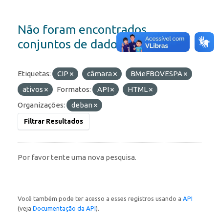
Não foram encontrados
conjuntos de dados
Etiquetas:
CIP
câmara
BMeFBOVESPA
ativos
Formatos:
API
HTML
Organizações:
deban
Filtrar Resultados
Por favor tente uma nova pesquisa.
Você também pode ter acesso a esses registros usando a
API
(veja
Documentação da API
).