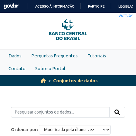
Skip to main content
ACESSO À INFORMAÇÃO
PARTICIPE
LEGISLAÇ
IR
ENGLISH
PARA
O
CONTEÚDO
Dados
Perguntas Frequentes
Tutoriais
Contato
Sobre o Portal
Conjuntos de dados
Ordenar por