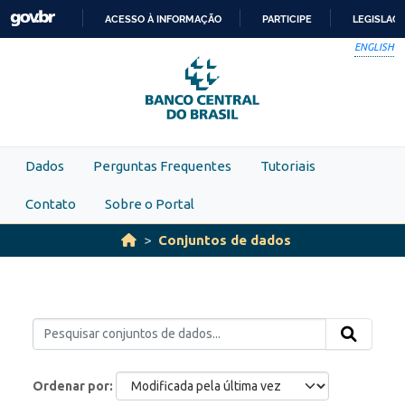
Skip to main content
ACESSO À INFORMAÇÃO
PARTICIPE
LEGISLAÇ
IR
ENGLISH
PARA
O
CONTEÚDO
Dados
Perguntas Frequentes
Tutoriais
Contato
Sobre o Portal
Conjuntos de dados
Ordenar por