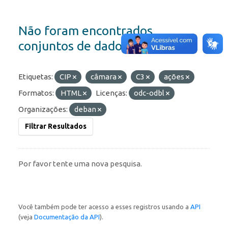
Não foram encontrados
conjuntos de dados
Etiquetas:
CIP
câmara
C3
ações
Formatos:
HTML
Licenças:
odc-odbl
Organizações:
deban
Filtrar Resultados
Por favor tente uma nova pesquisa.
Você também pode ter acesso a esses registros usando a
API
(veja
Documentação da API
).