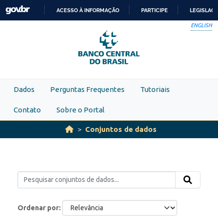
Skip to main content
ACESSO À INFORMAÇÃO
PARTICIPE
LEGISLAÇ
IR
ENGLISH
PARA
O
CONTEÚDO
Dados
Perguntas Frequentes
Tutoriais
Contato
Sobre o Portal
Conjuntos de dados
Ordenar por