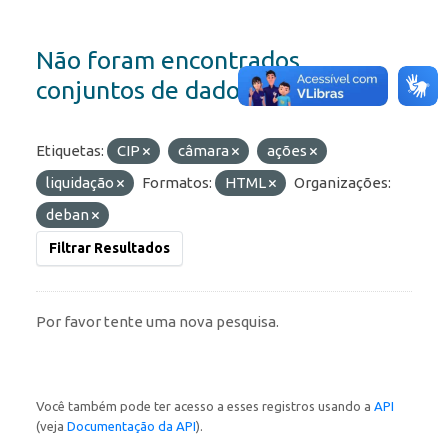
Não foram encontrados
conjuntos de dados
Etiquetas:
CIP
câmara
ações
liquidação
Formatos:
HTML
Organizações:
deban
Filtrar Resultados
Por favor tente uma nova pesquisa.
Você também pode ter acesso a esses registros usando a
API
(veja
Documentação da API
).