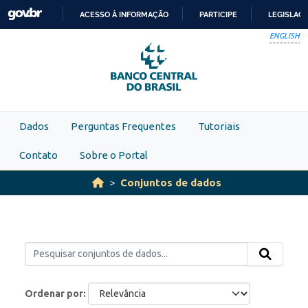
Skip to main content
ACESSO À INFORMAÇÃO
PARTICIPE
LEGISLAÇ
IR
ENGLISH
PARA
O
CONTEÚDO
Dados
Perguntas Frequentes
Tutoriais
Contato
Sobre o Portal
Conjuntos de dados
Ordenar por