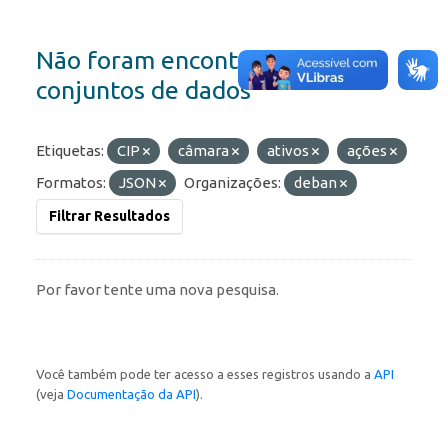
Não foram encontrados
conjuntos de dados
Etiquetas:
CIP
câmara
ativos
ações
Formatos:
JSON
Organizações:
deban
Filtrar Resultados
Por favor tente uma nova pesquisa.
Você também pode ter acesso a esses registros usando a
API
(veja
Documentação da API
).