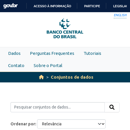
Skip to main content
ACESSO À INFORMAÇÃO
PARTICIPE
LEGISLAÇ
IR
ENGLISH
PARA
O
CONTEÚDO
Dados
Perguntas Frequentes
Tutoriais
Contato
Sobre o Portal
Conjuntos de dados
Ordenar por