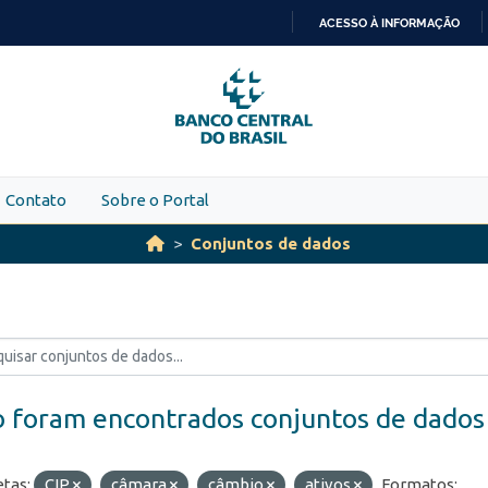
ACESSO À INFORMAÇÃO
IR
PARA
O
CONTEÚDO
Contato
Sobre o Portal
Conjuntos de dados
 foram encontrados conjuntos de dados
etas:
CIP
câmara
câmbio
ativos
Formatos: