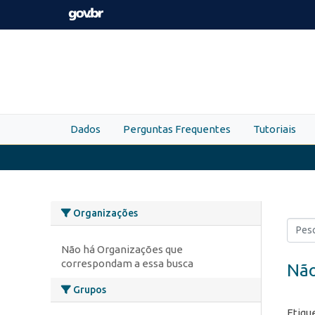
Skip to main content
Dados
Perguntas Frequentes
Tutoriais
Organizações
Não há Organizações que
correspondam a essa busca
Não
Grupos
Etiqu