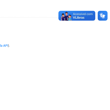
a API
).