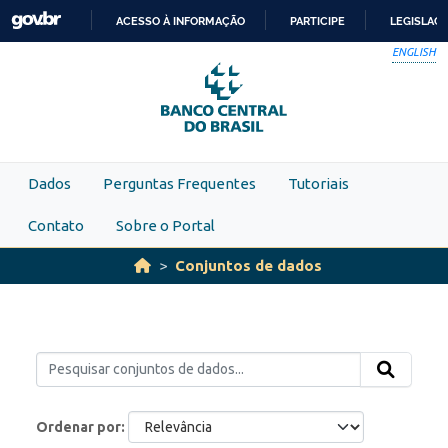
Skip to main content
ACESSO À INFORMAÇÃO
PARTICIPE
LEGISLAÇ
IR
ENGLISH
PARA
O
CONTEÚDO
Dados
Perguntas Frequentes
Tutoriais
Contato
Sobre o Portal
Conjuntos de dados
Ordenar por