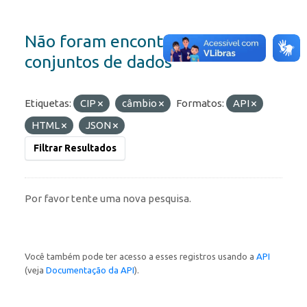
Não foram encontrados
conjuntos de dados
Etiquetas:
CIP
câmbio
Formatos:
API
HTML
JSON
Filtrar Resultados
Por favor tente uma nova pesquisa.
Você também pode ter acesso a esses registros usando a
API
(veja
Documentação da API
).