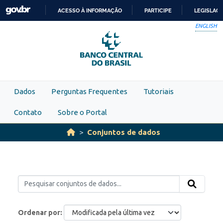
Skip to main content
ACESSO À INFORMAÇÃO
PARTICIPE
LEGISLAÇ
IR
ENGLISH
PARA
O
CONTEÚDO
Dados
Perguntas Frequentes
Tutoriais
Contato
Sobre o Portal
Conjuntos de dados
Ordenar por