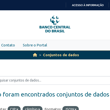
ACESSO À INFORMAÇÃO
IR
PARA
O
CONTEÚDO
Contato
Sobre o Portal
Conjuntos de dados
 foram encontrados conjuntos de dados
etas:
CIP
câmbio
Formatos:
JSON