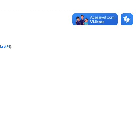
a API
).