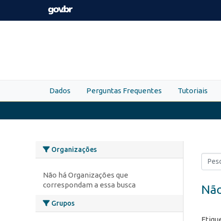
Skip to main content
Dados
Perguntas Frequentes
Tutoriais
Organizações
Não há Organizações que
correspondam a essa busca
Não
Grupos
Etiqu