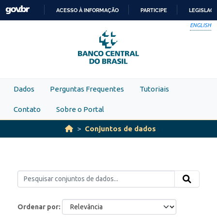
Skip to main content
ACESSO À INFORMAÇÃO
PARTICIPE
LEGISLAÇ
IR
ENGLISH
PARA
O
CONTEÚDO
Dados
Perguntas Frequentes
Tutoriais
Contato
Sobre o Portal
Conjuntos de dados
Ordenar por