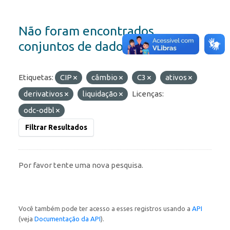
Não foram encontrados
conjuntos de dados
Etiquetas:
CIP
câmbio
C3
ativos
derivativos
liquidação
Licenças:
odc-odbl
Filtrar Resultados
Por favor tente uma nova pesquisa.
Você também pode ter acesso a esses registros usando a
API
(veja
Documentação da API
).