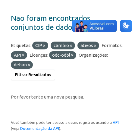
Não foram encontrados
conjuntos de dados
Etiquetas:
CIP
câmbio
ativos
Formatos:
API
Licenças:
odc-odbl
Organizações:
deban
Filtrar Resultados
Por favor tente uma nova pesquisa.
Você também pode ter acesso a esses registros usando a
API
(veja
Documentação da API
).