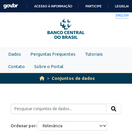
Skip to main content
ACESSO À INFORMAÇÃO
PARTICIPE
LEGISLAÇ
IR
ENGLISH
PARA
O
CONTEÚDO
Dados
Perguntas Frequentes
Tutoriais
Contato
Sobre o Portal
Conjuntos de dados
Ordenar por