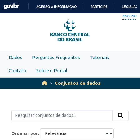
Skip to main content
ACESSO À INFORMAÇÃO
PARTICIPE
LEGISLAÇ
IR
ENGLISH
PARA
O
CONTEÚDO
Dados
Perguntas Frequentes
Tutoriais
Contato
Sobre o Portal
Conjuntos de dados
Ordenar por