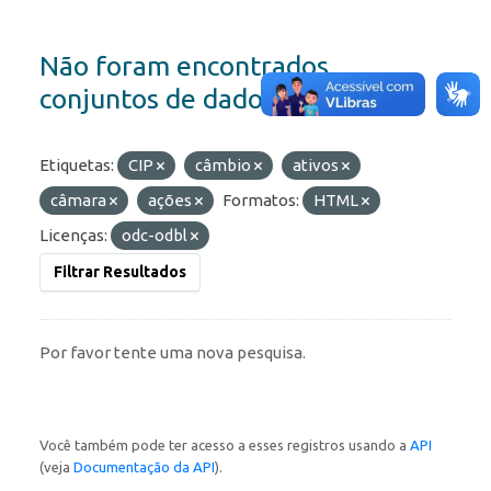
Não foram encontrados
conjuntos de dados
Etiquetas:
CIP
câmbio
ativos
câmara
ações
Formatos:
HTML
Licenças:
odc-odbl
Filtrar Resultados
Por favor tente uma nova pesquisa.
Você também pode ter acesso a esses registros usando a
API
(veja
Documentação da API
).