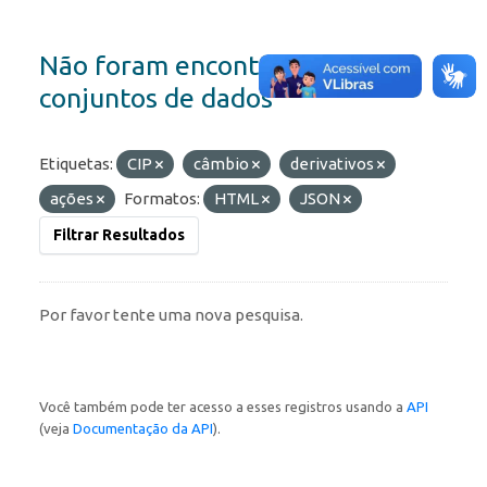
Não foram encontrados
conjuntos de dados
Etiquetas:
CIP
câmbio
derivativos
ações
Formatos:
HTML
JSON
Filtrar Resultados
Por favor tente uma nova pesquisa.
Você também pode ter acesso a esses registros usando a
API
(veja
Documentação da API
).