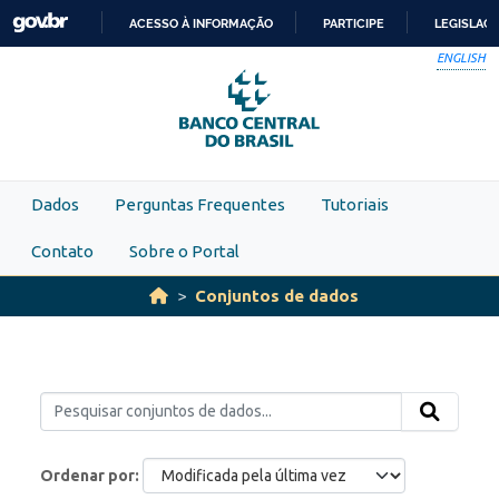
Skip to main content
ACESSO À INFORMAÇÃO
PARTICIPE
LEGISLAÇ
IR
ENGLISH
PARA
O
CONTEÚDO
Dados
Perguntas Frequentes
Tutoriais
Contato
Sobre o Portal
Conjuntos de dados
Ordenar por