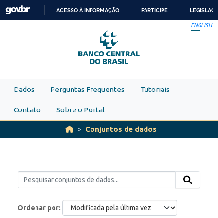
Skip to main content
ACESSO À INFORMAÇÃO
PARTICIPE
LEGISLAÇ
IR
ENGLISH
PARA
O
CONTEÚDO
Dados
Perguntas Frequentes
Tutoriais
Contato
Sobre o Portal
Conjuntos de dados
Ordenar por