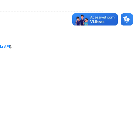
a API
).