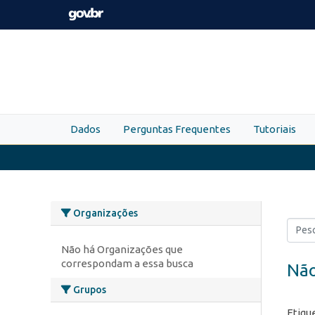
Skip to main content
Dados
Perguntas Frequentes
Tutoriais
Organizações
Não há Organizações que
correspondam a essa busca
Não
Grupos
Etiqu