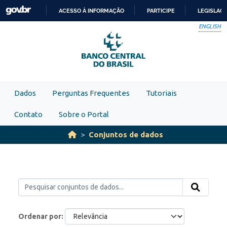
Skip to main content
ACESSO À INFORMAÇÃO
PARTICIPE
LEGISLAÇ
IR
ENGLISH
PARA
O
CONTEÚDO
Dados
Perguntas Frequentes
Tutoriais
Contato
Sobre o Portal
Conjuntos de dados
Ordenar por