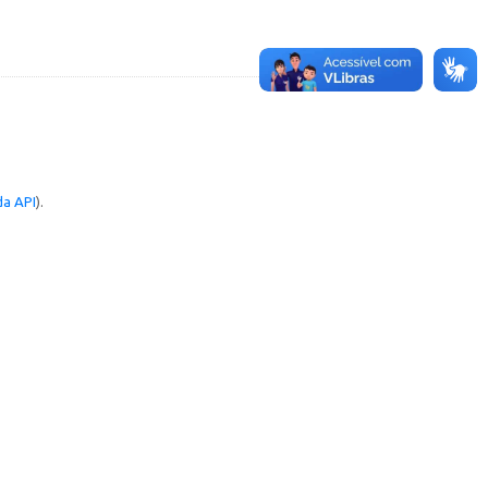
a API
).