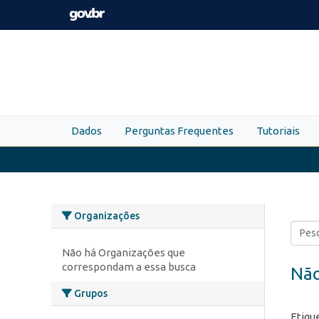
Skip to main content
Dados
Perguntas Frequentes
Tutoriais
Organizações
Não há Organizações que
correspondam a essa busca
Não
Grupos
Etiqu