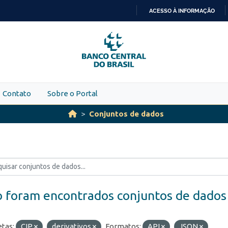
ACESSO À INFORMAÇÃO
IR
PARA
O
CONTEÚDO
Contato
Sobre o Portal
Conjuntos de dados
 foram encontrados conjuntos de dados
etas:
CIP
derivativos
Formatos:
API
JSON