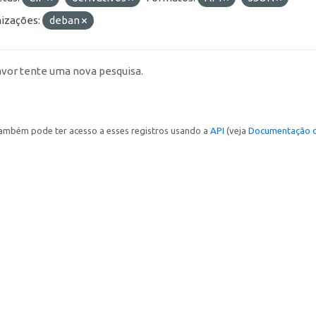
izações:
deban
avor tente uma nova pesquisa.
ambém pode ter acesso a esses registros usando a
API
(veja
Documentação d