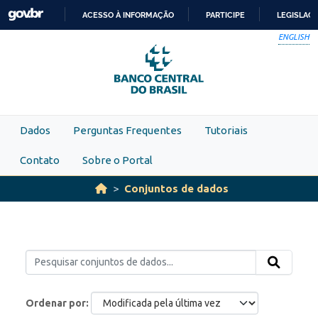
Skip to main content
ACESSO À INFORMAÇÃO
PARTICIPE
LEGISLAÇ
IR
ENGLISH
PARA
O
CONTEÚDO
Dados
Perguntas Frequentes
Tutoriais
Contato
Sobre o Portal
Conjuntos de dados
Ordenar por