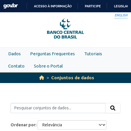
Skip to main content
ACESSO À INFORMAÇÃO
PARTICIPE
LEGISLAÇ
IR
ENGLISH
PARA
O
CONTEÚDO
Dados
Perguntas Frequentes
Tutoriais
Contato
Sobre o Portal
Conjuntos de dados
Ordenar por