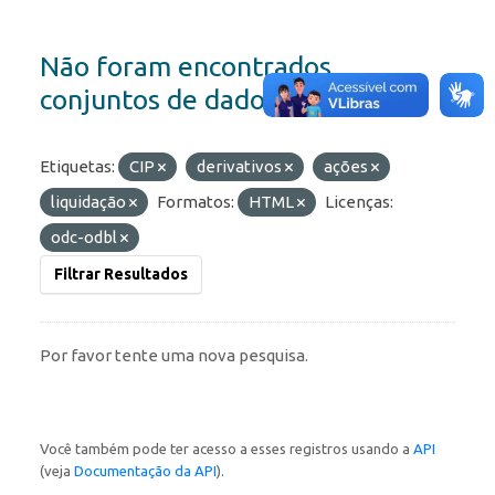
Não foram encontrados
conjuntos de dados
Etiquetas:
CIP
derivativos
ações
liquidação
Formatos:
HTML
Licenças:
odc-odbl
Filtrar Resultados
Por favor tente uma nova pesquisa.
Você também pode ter acesso a esses registros usando a
API
(veja
Documentação da API
).