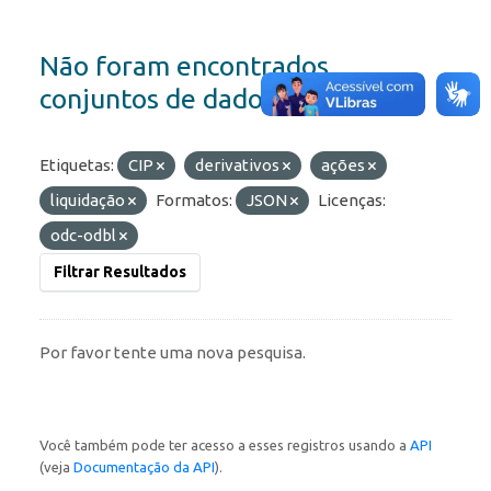
Não foram encontrados
conjuntos de dados
Etiquetas:
CIP
derivativos
ações
liquidação
Formatos:
JSON
Licenças:
odc-odbl
Filtrar Resultados
Por favor tente uma nova pesquisa.
Você também pode ter acesso a esses registros usando a
API
(veja
Documentação da API
).