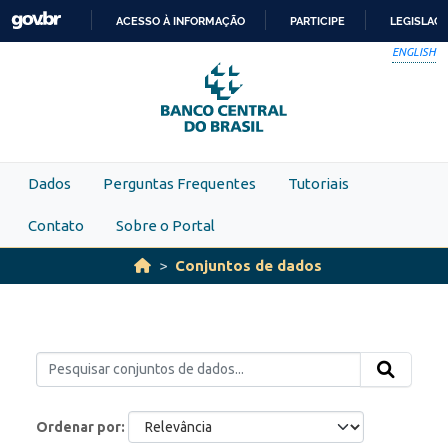
Skip to main content
ACESSO À INFORMAÇÃO
PARTICIPE
LEGISLAÇ
IR
ENGLISH
PARA
O
CONTEÚDO
Dados
Perguntas Frequentes
Tutoriais
Contato
Sobre o Portal
Conjuntos de dados
Ordenar por