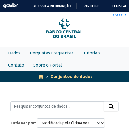
Skip to main content
ACESSO À INFORMAÇÃO
PARTICIPE
LEGISLAÇ
IR
ENGLISH
PARA
O
CONTEÚDO
Dados
Perguntas Frequentes
Tutoriais
Contato
Sobre o Portal
Conjuntos de dados
Ordenar por