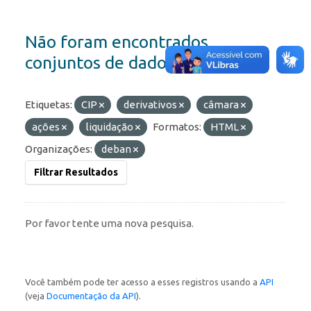
Não foram encontrados
conjuntos de dados
Etiquetas:
CIP
derivativos
câmara
ações
liquidação
Formatos:
HTML
Organizações:
deban
Filtrar Resultados
Por favor tente uma nova pesquisa.
Você também pode ter acesso a esses registros usando a
API
(veja
Documentação da API
).