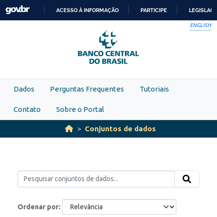
Skip to main content
ACESSO À INFORMAÇÃO
PARTICIPE
LEGISLAÇ
IR
ENGLISH
PARA
O
CONTEÚDO
Dados
Perguntas Frequentes
Tutoriais
Contato
Sobre o Portal
Conjuntos de dados
Ordenar por