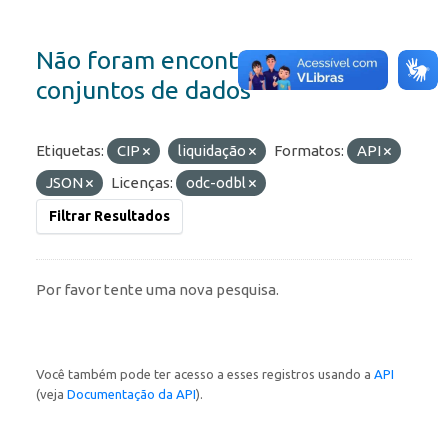
Não foram encontrados
conjuntos de dados
Etiquetas:
CIP
liquidação
Formatos:
API
JSON
Licenças:
odc-odbl
Filtrar Resultados
Por favor tente uma nova pesquisa.
Você também pode ter acesso a esses registros usando a
API
(veja
Documentação da API
).