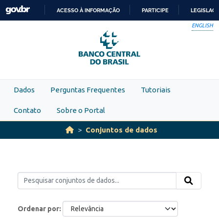
Skip to main content
ACESSO À INFORMAÇÃO
PARTICIPE
LEGISLAÇ
IR
ENGLISH
PARA
O
CONTEÚDO
Dados
Perguntas Frequentes
Tutoriais
Contato
Sobre o Portal
Conjuntos de dados
Ordenar por