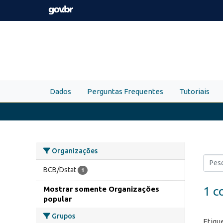
Skip to main content
Dados
Perguntas Frequentes
Tutoriais
Organizações
BCB/Dstat
1
1 c
Mostrar somente Organizações
popular
Grupos
Etiqu