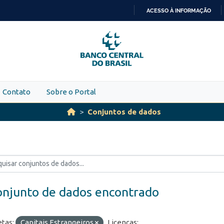
ACESSO À INFORMAÇÃO
IR
PARA
O
CONTEÚDO
Contato
Sobre o Portal
Conjuntos de dados
onjunto de dados encontrado
etas:
Capitais Estrangeiros
Licenças: