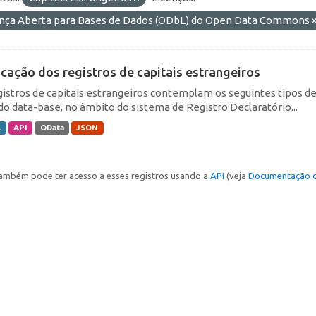
ença Aberta para Bases de Dados (ODbL) do Open Data Commons
icação dos registros de capitais estrangeiros
gistros de capitais estrangeiros contemplam os seguintes tipos d
do data-base, no âmbito do sistema de Registro Declaratório...
L
API
OData
JSON
ambém pode ter acesso a esses registros usando a
API
(veja
Documentação d