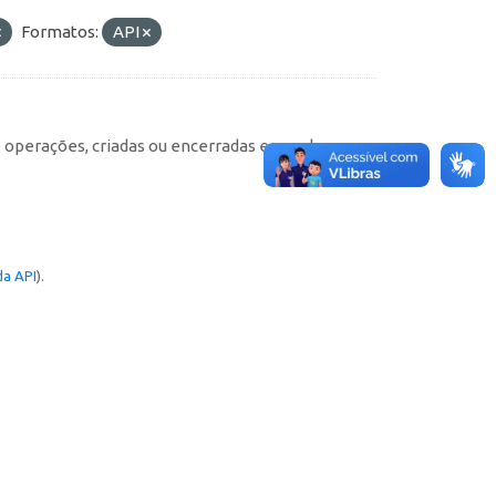
Formatos:
API
e operações, criadas ou encerradas em cada
a API
).