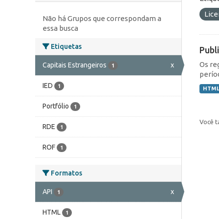
Lic
Não há Grupos que correspondam a
essa busca
Etiquetas
Publ
Os re
Capitais Estrangeiros
x
1
perío
IED
1
HTM
Portfólio
1
Você t
RDE
1
ROF
1
Formatos
API
x
1
HTML
1