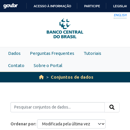
Skip to main content
ACESSO À INFORMAÇÃO
PARTICIPE
LEGISLAÇ
IR
ENGLISH
PARA
O
CONTEÚDO
Dados
Perguntas Frequentes
Tutoriais
Contato
Sobre o Portal
Conjuntos de dados
Ordenar por