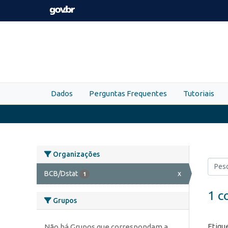
Skip to main content
Dados
Perguntas Frequentes
Tutoriais
Organizações
BCB/Dstat
x
1
1 c
Grupos
Etiqu
Não há Grupos que correspondam a