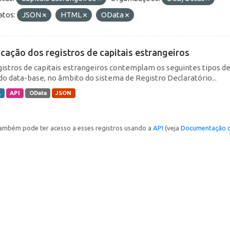
tos:
JSON
HTML
OData
icação dos registros de capitais estrangeiros
gistros de capitais estrangeiros contemplam os seguintes tipos d
do data-base, no âmbito do sistema de Registro Declaratório...
L
API
OData
JSON
ambém pode ter acesso a esses registros usando a
API
(veja
Documentação d