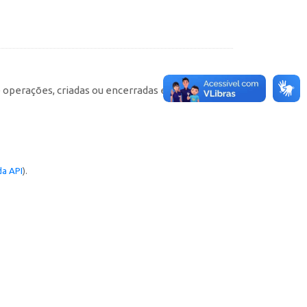
e operações, criadas ou encerradas em cada
a API
).