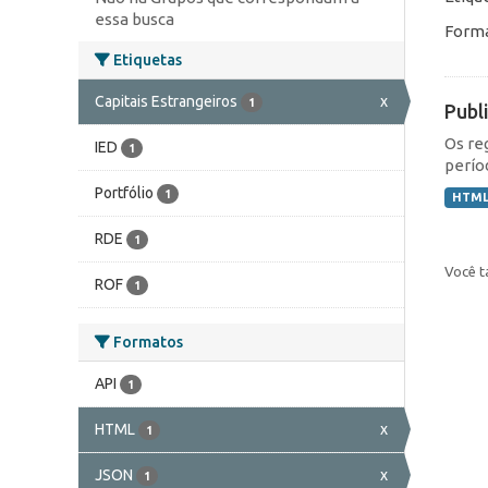
essa busca
Forma
Etiquetas
Capitais Estrangeiros
x
1
Publ
Os re
IED
1
perío
Portfólio
1
HTM
RDE
1
Você t
ROF
1
Formatos
API
1
HTML
x
1
JSON
x
1