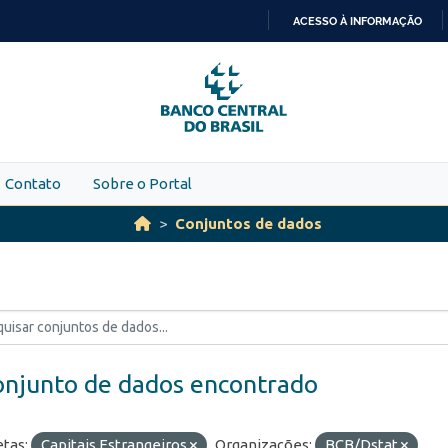
ACESSO À INFORMAÇÃO
IR
PARA
O
CONTEÚDO
Contato
Sobre o Portal
Conjuntos de dados
onjunto de dados encontrado
etas:
Capitais Estrangeiros
Organizações:
BCB/Dstat