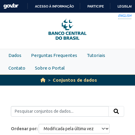
Skip to main content
ACESSO À INFORMAÇÃO
PARTICIPE
LEGISLAÇ
IR
ENGLISH
PARA
O
CONTEÚDO
Dados
Perguntas Frequentes
Tutoriais
Contato
Sobre o Portal
Conjuntos de dados
Ordenar por