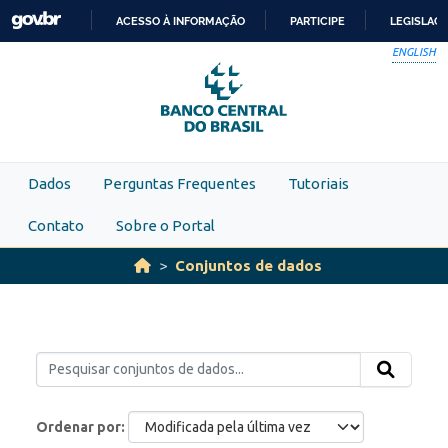
Skip to main content
ACESSO À INFORMAÇÃO
PARTICIPE
LEGISLAÇ
IR
ENGLISH
PARA
O
CONTEÚDO
Dados
Perguntas Frequentes
Tutoriais
Contato
Sobre o Portal
Conjuntos de dados
Ordenar por