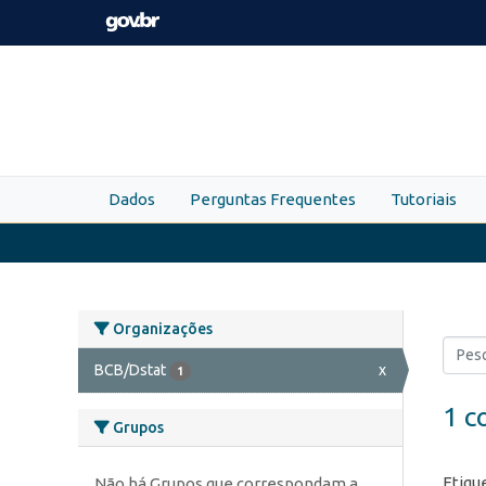
Skip to main content
Dados
Perguntas Frequentes
Tutoriais
Organizações
BCB/Dstat
x
1
1 c
Grupos
Etiqu
Não há Grupos que correspondam a