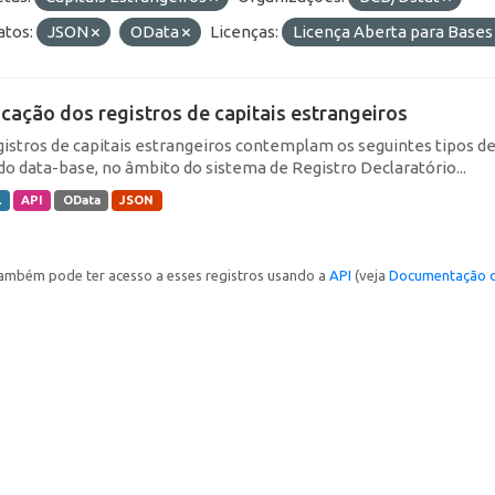
tos:
JSON
OData
Licenças:
Licença Aberta para Base
icação dos registros de capitais estrangeiros
gistros de capitais estrangeiros contemplam os seguintes tipos d
do data-base, no âmbito do sistema de Registro Declaratório...
L
API
OData
JSON
ambém pode ter acesso a esses registros usando a
API
(veja
Documentação d