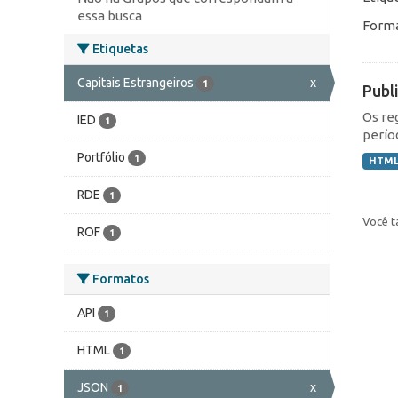
essa busca
Forma
Etiquetas
Capitais Estrangeiros
x
1
Publ
Os re
IED
1
perío
Portfólio
1
HTM
RDE
1
Você t
ROF
1
Formatos
API
1
HTML
1
JSON
x
1