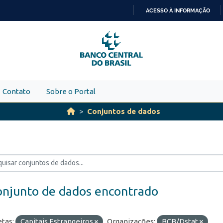
ACESSO À INFORMAÇÃO
IR
PARA
O
CONTEÚDO
Contato
Sobre o Portal
Conjuntos de dados
onjunto de dados encontrado
etas:
Capitais Estrangeiros
Organizações:
BCB/Dstat