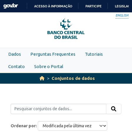
Skip to main content
ACESSO À INFORMAÇÃO
PARTICIPE
LEGISLAÇ
IR
ENGLISH
PARA
O
CONTEÚDO
Dados
Perguntas Frequentes
Tutoriais
Contato
Sobre o Portal
Conjuntos de dados
Ordenar por