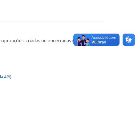
e operações, criadas ou encerradas em cada
a API
).