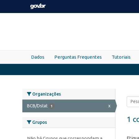
Skip to main content
Dados
Perguntas Frequentes
Tutoriais
Organizações
BCB/Dstat
x
1
1 c
Grupos
Etiqu
Não há Grupos que correspondam a