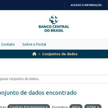
ACESSO À INFORMAÇÃO
IR
PARA
O
CONTEÚDO
Contato
Sobre o Portal
Conjuntos de dados
onjunto de dados encontrado
etas:
Capitais Estrangeiros
Formatos:
API
HTML