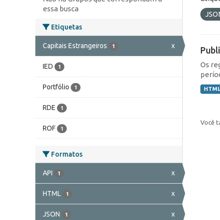
essa busca
JSO
Etiquetas
Capitais Estrangeiros
x
1
Publ
Os re
IED
1
perío
Portfólio
1
HTM
RDE
1
Você t
ROF
1
Formatos
API
x
1
HTML
x
1
JSON
x
1