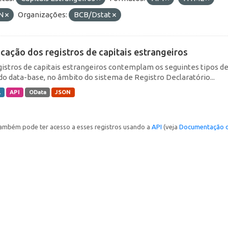
N
Organizações:
BCB/Dstat
icação dos registros de capitais estrangeiros
gistros de capitais estrangeiros contemplam os seguintes tipos d
do data-base, no âmbito do sistema de Registro Declaratório...
L
API
OData
JSON
ambém pode ter acesso a esses registros usando a
API
(veja
Documentação d