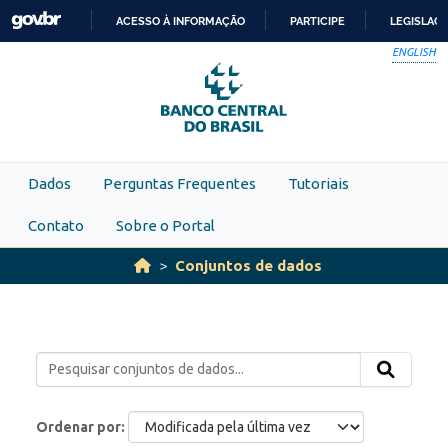
Skip to main content
ACESSO À INFORMAÇÃO
PARTICIPE
LEGISLAÇ
IR
ENGLISH
PARA
O
CONTEÚDO
Dados
Perguntas Frequentes
Tutoriais
Contato
Sobre o Portal
Conjuntos de dados
Ordenar por