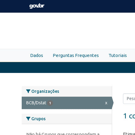
Skip to main content
Dados
Perguntas Frequentes
Tutoriais
Organizações
BCB/Dstat
x
1
1 c
Grupos
Etiqu
Não há Grupos que correspondam a