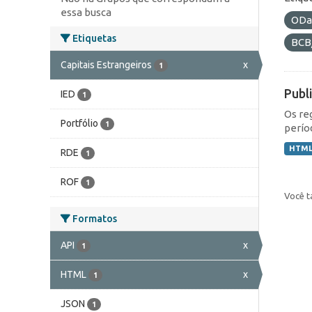
essa busca
ODa
Etiquetas
BCB
Capitais Estrangeiros
x
1
Publ
IED
1
Os re
Portfólio
1
perío
HTM
RDE
1
ROF
1
Você t
Formatos
API
x
1
HTML
x
1
JSON
1