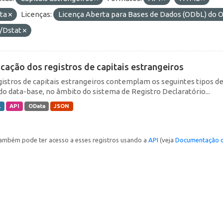
ta
Licenças:
Licença Aberta para Bases de Dados (ODbL) d
/Dstat
icação dos registros de capitais estrangeiros
gistros de capitais estrangeiros contemplam os seguintes tipos d
do data-base, no âmbito do sistema de Registro Declaratório...
L
API
OData
JSON
ambém pode ter acesso a esses registros usando a
API
(veja
Documentação d