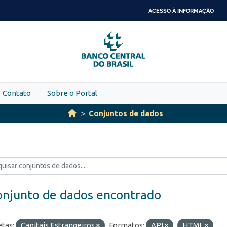
ACESSO À INFORMAÇÃO
IR
PARA
O
CONTEÚDO
Contato
Sobre o Portal
Conjuntos de dados
onjunto de dados encontrado
etas:
Capitais Estrangeiros
Formatos:
API
HTML