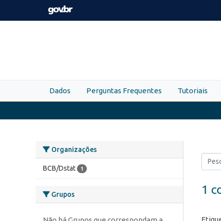
Skip to main content
Dados
Perguntas Frequentes
Tutoriais
Organizações
BCB/Dstat
1
1 c
Grupos
Etiqu
Não há Grupos que correspondam a