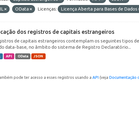
ML
OData
Licenças:
Licença Aberta para Bases de Dado
icação dos registros de capitais estrangeiros
gistros de capitais estrangeiros contemplam os seguintes tipos d
do data-base, no âmbito do sistema de Registro Declaratório...
L
API
OData
JSON
ambém pode ter acesso a esses registros usando a
API
(veja
Documentação d