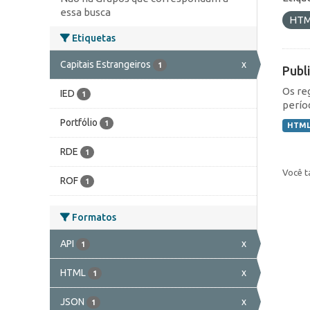
essa busca
HT
Etiquetas
Capitais Estrangeiros
x
1
Publ
Os re
IED
1
perío
Portfólio
1
HTM
RDE
1
Você t
ROF
1
Formatos
API
x
1
HTML
x
1
JSON
x
1