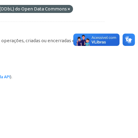
s (ODbL) do Open Data Commons
e operações, criadas ou encerradas em cada
a API
).