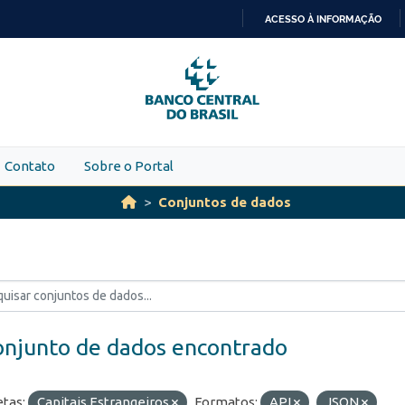
ACESSO À INFORMAÇÃO
IR
PARA
O
CONTEÚDO
Contato
Sobre o Portal
Conjuntos de dados
onjunto de dados encontrado
etas:
Capitais Estrangeiros
Formatos:
API
JSON