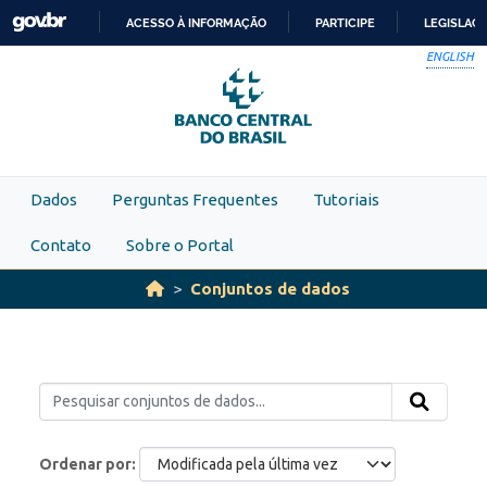
Skip to main content
ACESSO À INFORMAÇÃO
PARTICIPE
LEGISLAÇ
IR
ENGLISH
PARA
O
CONTEÚDO
Dados
Perguntas Frequentes
Tutoriais
Contato
Sobre o Portal
Conjuntos de dados
Ordenar por