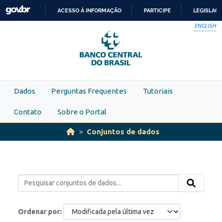
Skip to main content
ACESSO À INFORMAÇÃO
PARTICIPE
LEGISLAÇ
IR
ENGLISH
PARA
O
CONTEÚDO
Dados
Perguntas Frequentes
Tutoriais
Contato
Sobre o Portal
Conjuntos de dados
Ordenar por