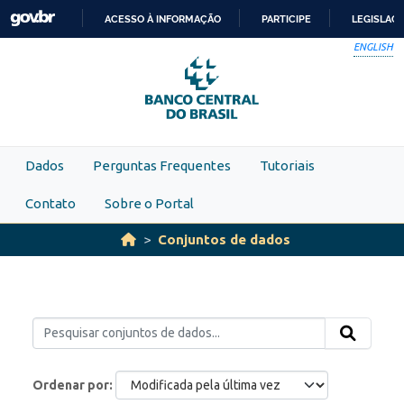
Skip to main content
ACESSO À INFORMAÇÃO
PARTICIPE
LEGISLAÇ
IR
ENGLISH
PARA
O
CONTEÚDO
Dados
Perguntas Frequentes
Tutoriais
Contato
Sobre o Portal
Conjuntos de dados
Ordenar por