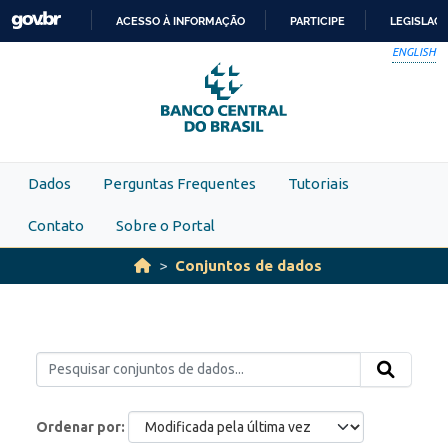
Skip to main content
ACESSO À INFORMAÇÃO
PARTICIPE
LEGISLAÇ
IR
ENGLISH
PARA
O
CONTEÚDO
Dados
Perguntas Frequentes
Tutoriais
Contato
Sobre o Portal
Conjuntos de dados
Ordenar por