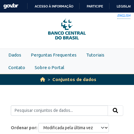
Skip to main content
ACESSO À INFORMAÇÃO
PARTICIPE
LEGISLAÇ
IR
ENGLISH
PARA
O
CONTEÚDO
Dados
Perguntas Frequentes
Tutoriais
Contato
Sobre o Portal
Conjuntos de dados
Ordenar por