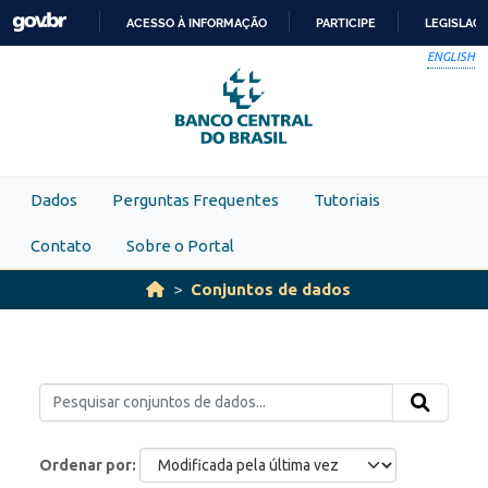
Skip to main content
ACESSO À INFORMAÇÃO
PARTICIPE
LEGISLAÇ
IR
ENGLISH
PARA
O
CONTEÚDO
Dados
Perguntas Frequentes
Tutoriais
Contato
Sobre o Portal
Conjuntos de dados
Ordenar por