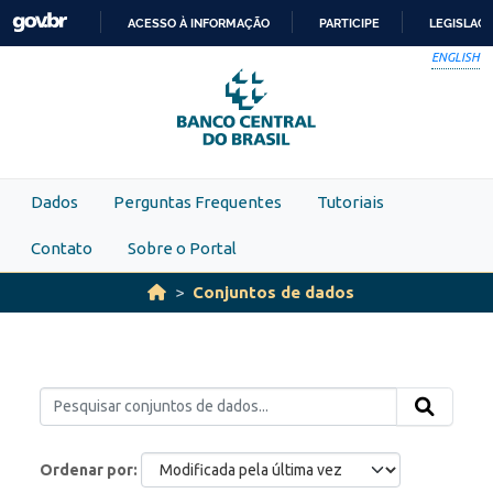
Skip to main content
ACESSO À INFORMAÇÃO
PARTICIPE
LEGISLAÇ
IR
ENGLISH
PARA
O
CONTEÚDO
Dados
Perguntas Frequentes
Tutoriais
Contato
Sobre o Portal
Conjuntos de dados
Ordenar por