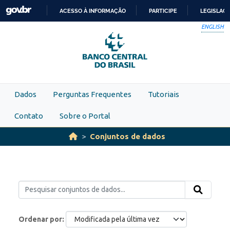
Skip to main content
ACESSO À INFORMAÇÃO
PARTICIPE
LEGISLAÇ
IR
ENGLISH
PARA
O
CONTEÚDO
Dados
Perguntas Frequentes
Tutoriais
Contato
Sobre o Portal
Conjuntos de dados
Ordenar por