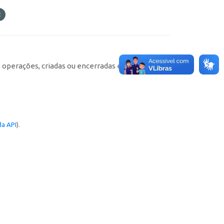
e operações, criadas ou encerradas em cada
a API
).