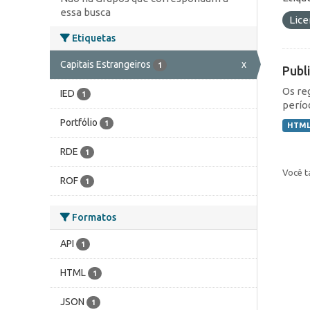
essa busca
Lic
Etiquetas
Capitais Estrangeiros
x
1
Publ
Os re
IED
1
perío
Portfólio
1
HTM
RDE
1
Você t
ROF
1
Formatos
API
1
HTML
1
JSON
1