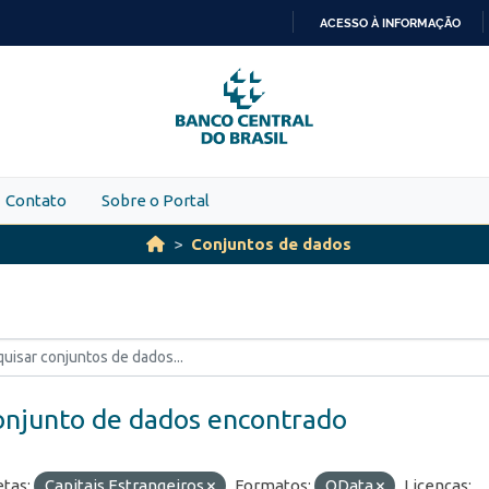
ACESSO À INFORMAÇÃO
IR
PARA
O
CONTEÚDO
Contato
Sobre o Portal
Conjuntos de dados
onjunto de dados encontrado
etas:
Capitais Estrangeiros
Formatos:
OData
Licenças: