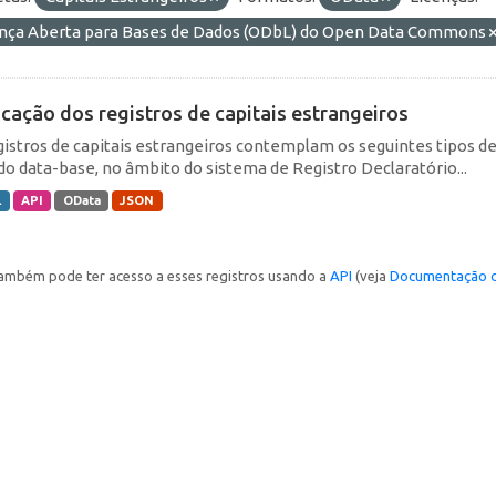
ença Aberta para Bases de Dados (ODbL) do Open Data Commons
icação dos registros de capitais estrangeiros
gistros de capitais estrangeiros contemplam os seguintes tipos d
do data-base, no âmbito do sistema de Registro Declaratório...
L
API
OData
JSON
ambém pode ter acesso a esses registros usando a
API
(veja
Documentação d