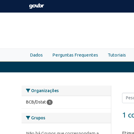
Skip to main content
Dados
Perguntas Frequentes
Tutoriais
Organizações
BCB/Dstat
1
1 c
Grupos
Etiqu
Não há Grupos que correspondam a