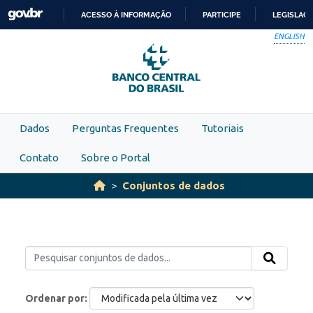
Skip to main content
ACESSO À INFORMAÇÃO
PARTICIPE
LEGISLAÇ
IR
ENGLISH
PARA
O
CONTEÚDO
Dados
Perguntas Frequentes
Tutoriais
Contato
Sobre o Portal
Conjuntos de dados
Ordenar por