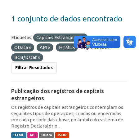
1 conjunto de dados encontrado
Etiquetas:
Capitais Estrangeiros
Formatos:
OData
API
HTML
Organizações:
BCB/Dstat
Filtrar Resultados
Publicação dos registros de capitais
estrangeiros
Os registros de capitais estrangeiros contemplam os
seguintes tipos de operações, criadas ou encerradas
em cada período data-base, no âmbito do sistema de
Registro Declaratório...
HTML
API
OData
JSON