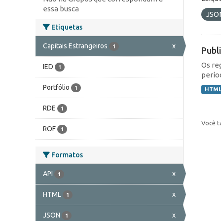
essa busca
JSO
Etiquetas
Capitais Estrangeiros
x
1
Publ
Os re
IED
1
perío
Portfólio
1
HTM
RDE
1
Você t
ROF
1
Formatos
API
x
1
HTML
x
1
JSON
x
1