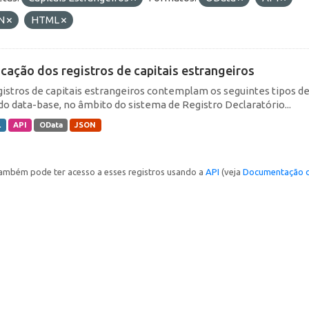
N
HTML
icação dos registros de capitais estrangeiros
gistros de capitais estrangeiros contemplam os seguintes tipos d
do data-base, no âmbito do sistema de Registro Declaratório...
L
API
OData
JSON
ambém pode ter acesso a esses registros usando a
API
(veja
Documentação d