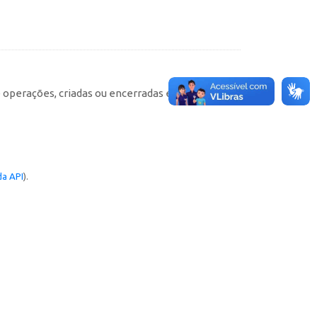
e operações, criadas ou encerradas em cada
a API
).