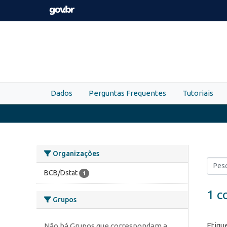
Skip to main content
Dados
Perguntas Frequentes
Tutoriais
Organizações
BCB/Dstat
1
1 c
Grupos
Etiqu
Não há Grupos que correspondam a