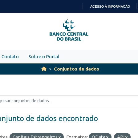
ACESSO À INFORMAÇÃO
IR
PARA
O
CONTEÚDO
Contato
Sobre o Portal
Conjuntos de dados
onjunto de dados encontrado
etas:
Capitais Estrangeiros
Formatos:
OData
API