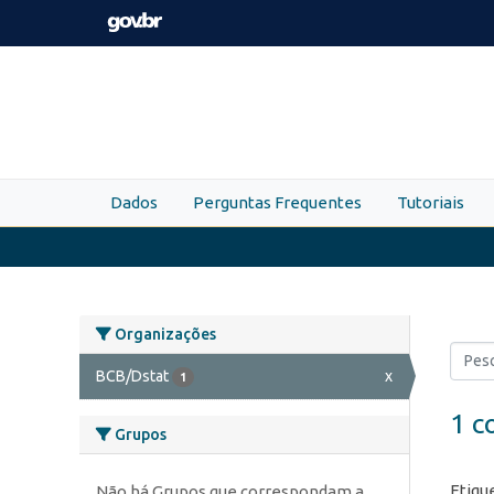
Skip to main content
Dados
Perguntas Frequentes
Tutoriais
Organizações
BCB/Dstat
x
1
1 c
Grupos
Etiqu
Não há Grupos que correspondam a