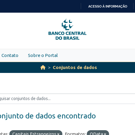
ACESSO À INFORMAÇÃO
IR
PARA
O
CONTEÚDO
Contato
Sobre o Portal
Conjuntos de dados
onjunto de dados encontrado
etas:
Capitais Estrangeiros
Formatos:
OData