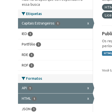
essa busca
HT
Etiquetas
Lic
Capitais Estrangeiros
x
1
Publ
IED
1
Os re
Portfólio
1
perío
HTM
RDE
1
ROF
1
Você t
Formatos
API
x
1
HTML
x
1
JSON
1