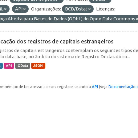
ML
API
Organizações:
BCB/Dstat
Licenças:
ença Aberta para Bases de Dados (ODbL) do Open Data Commons
icação dos registros de capitais estrangeiros
gistros de capitais estrangeiros contemplam os seguintes tipos d
do data-base, no âmbito do sistema de Registro Declaratório...
L
API
OData
JSON
ambém pode ter acesso a esses registros usando a
API
(veja
Documentação d