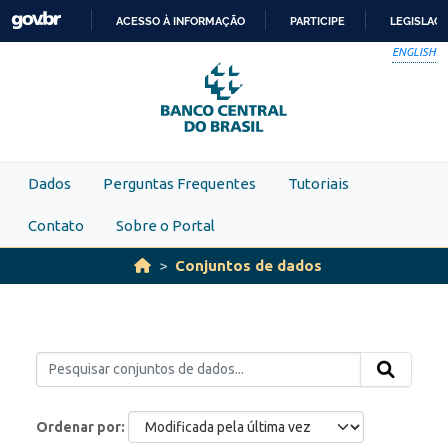
Skip to main content
ACESSO À INFORMAÇÃO
PARTICIPE
LEGISLAÇ
IR
ENGLISH
PARA
O
CONTEÚDO
Dados
Perguntas Frequentes
Tutoriais
Contato
Sobre o Portal
Conjuntos de dados
Ordenar por