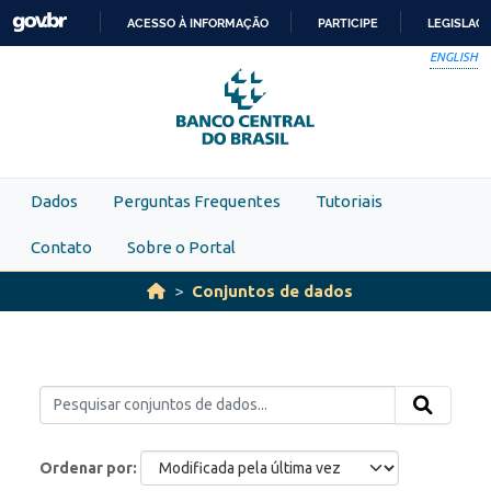
Skip to main content
ACESSO À INFORMAÇÃO
PARTICIPE
LEGISLAÇ
IR
ENGLISH
PARA
O
CONTEÚDO
Dados
Perguntas Frequentes
Tutoriais
Contato
Sobre o Portal
Conjuntos de dados
Ordenar por