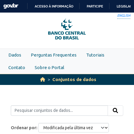
Skip to main content
ACESSO À INFORMAÇÃO
PARTICIPE
LEGISLAÇ
IR
ENGLISH
PARA
O
CONTEÚDO
Dados
Perguntas Frequentes
Tutoriais
Contato
Sobre o Portal
Conjuntos de dados
Ordenar por