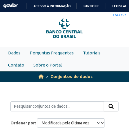
Skip to main content
ACESSO À INFORMAÇÃO
PARTICIPE
LEGISLAÇ
IR
ENGLISH
PARA
O
CONTEÚDO
Dados
Perguntas Frequentes
Tutoriais
Contato
Sobre o Portal
Conjuntos de dados
Ordenar por